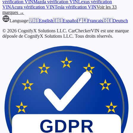
vérification VIN
Mazda
vérification VIN
Lexus
vérification
VIN
Acura
vérification VIN
Tesla
vérification VIN
Voir les 33
marques →
Language:
🇺🇸
English
🇪🇸
Español
🇫🇷
Français
🇩🇪
Deutsch
© 2026 CognifyX Solutions LLC. CarCheckerVIN est une marque
déposée de CognifyX Solutions LLC. Tous droits réservés.