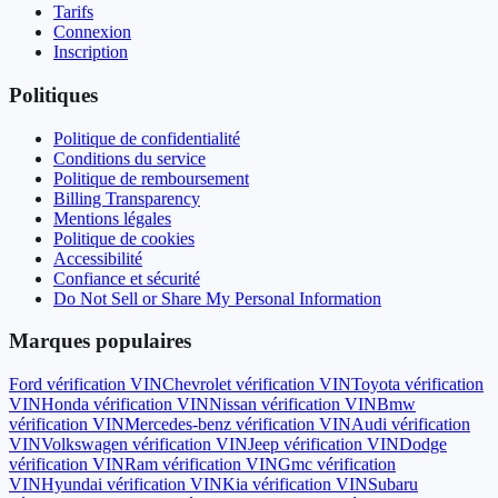
Tarifs
Connexion
Inscription
Politiques
Politique de confidentialité
Conditions du service
Politique de remboursement
Billing Transparency
Mentions légales
Politique de cookies
Accessibilité
Confiance et sécurité
Do Not Sell or Share My Personal Information
Marques populaires
Ford
vérification VIN
Chevrolet
vérification VIN
Toyota
vérification
VIN
Honda
vérification VIN
Nissan
vérification VIN
Bmw
vérification VIN
Mercedes-benz
vérification VIN
Audi
vérification
VIN
Volkswagen
vérification VIN
Jeep
vérification VIN
Dodge
vérification VIN
Ram
vérification VIN
Gmc
vérification
VIN
Hyundai
vérification VIN
Kia
vérification VIN
Subaru