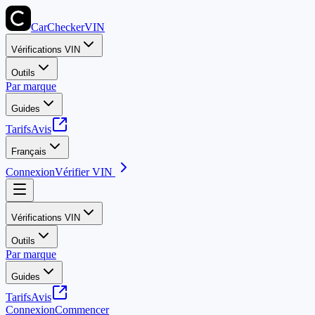
CarChecker
VIN
Vérifications VIN
Outils
Par marque
Guides
Tarifs
Avis
Français
Connexion
Vérifier VIN
Vérifications VIN
Outils
Par marque
Guides
Tarifs
Avis
Connexion
Commencer