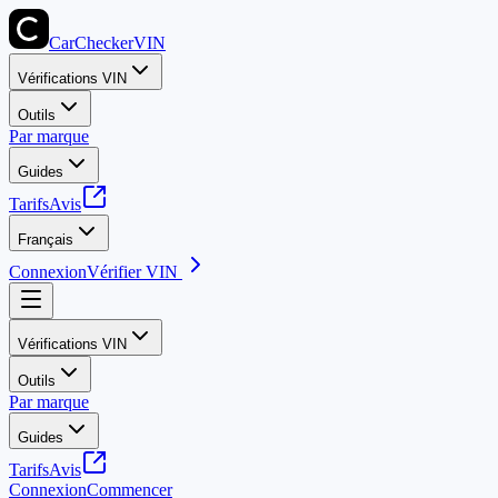
CarChecker
VIN
Vérifications VIN
Outils
Par marque
Guides
Tarifs
Avis
Français
Connexion
Vérifier VIN
Vérifications VIN
Outils
Par marque
Guides
Tarifs
Avis
Connexion
Commencer