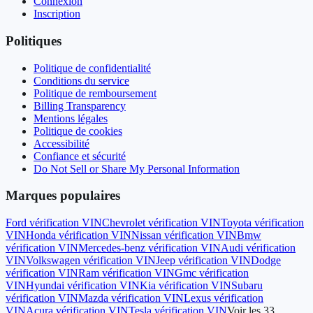
Connexion
Inscription
Politiques
Politique de confidentialité
Conditions du service
Politique de remboursement
Billing Transparency
Mentions légales
Politique de cookies
Accessibilité
Confiance et sécurité
Do Not Sell or Share My Personal Information
Marques populaires
Ford
vérification VIN
Chevrolet
vérification VIN
Toyota
vérification
VIN
Honda
vérification VIN
Nissan
vérification VIN
Bmw
vérification VIN
Mercedes-benz
vérification VIN
Audi
vérification
VIN
Volkswagen
vérification VIN
Jeep
vérification VIN
Dodge
vérification VIN
Ram
vérification VIN
Gmc
vérification
VIN
Hyundai
vérification VIN
Kia
vérification VIN
Subaru
vérification VIN
Mazda
vérification VIN
Lexus
vérification
VIN
Acura
vérification VIN
Tesla
vérification VIN
Voir les 33