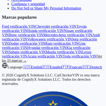
Confianza y seguridad
Do Not Sell or Share My Personal Information
Marcas populares
Ford
verificación VIN
Chevrolet
verificación VIN
Toyota
verificación VIN
Honda
verificación VIN
Nissan
verificación
VIN
Bmw
verificación VIN
Mercedes-benz
verificación VIN
Audi
verificación VIN
Volkswagen
verificación VIN
Jeep
verificación
VIN
Dodge
verificación VIN
Ram
verificación VIN
Gmc
verificación VIN
Hyundai
verificación VIN
Kia
verificación
VIN
Subaru
verificación VIN
Mazda
verificación VIN
Lexus
verificación VIN
Acura
verificación VIN
Tesla
verificación VIN
Ver
las 33 marcas →
Language:
🇺🇸
English
🇪🇸
Español
🇫🇷
Français
🇩🇪
Deutsch
© 2026 CognifyX Solutions LLC. CarCheckerVIN es una marca
registrada de CognifyX Solutions LLC. Todos los derechos
reservados.