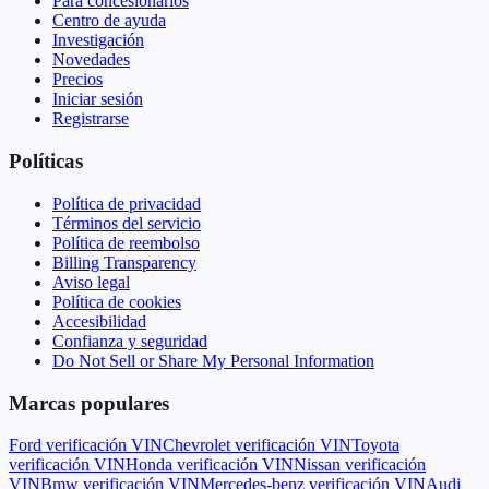
Para concesionarios
Centro de ayuda
Investigación
Novedades
Precios
Iniciar sesión
Registrarse
Políticas
Política de privacidad
Términos del servicio
Política de reembolso
Billing Transparency
Aviso legal
Política de cookies
Accesibilidad
Confianza y seguridad
Do Not Sell or Share My Personal Information
Marcas populares
Ford
verificación VIN
Chevrolet
verificación VIN
Toyota
verificación VIN
Honda
verificación VIN
Nissan
verificación
VIN
Bmw
verificación VIN
Mercedes-benz
verificación VIN
Audi