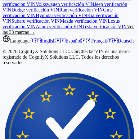
verificación VIN
Volkswagen
verificación VIN
Jeep
verificación
VIN
Dodge
verificación VIN
Ram
verificación VIN
Gmc
verificación VIN
Hyundai
verificación VIN
Kia
verificación
VIN
Subaru
verificación VIN
Mazda
verificación VIN
Lexus
verificación VIN
Acura
verificación VIN
Tesla
verificación VIN
Ver
las 33 marcas →
Language:
🇺🇸
English
🇪🇸
Español
🇫🇷
Français
🇩🇪
Deutsch
© 2026 CognifyX Solutions LLC. CarCheckerVIN es una marca
registrada de CognifyX Solutions LLC. Todos los derechos
reservados.