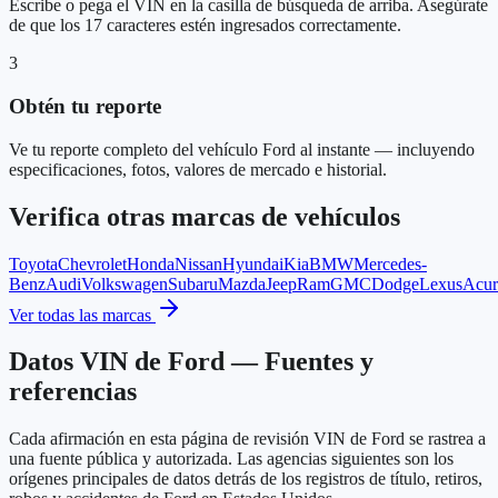
Escribe o pega el VIN en la casilla de búsqueda de arriba. Asegúrate
de que los 17 caracteres estén ingresados correctamente.
3
Obtén tu reporte
Ve tu reporte completo del vehículo Ford al instante — incluyendo
especificaciones, fotos, valores de mercado e historial.
Verifica otras marcas de vehículos
Toyota
Chevrolet
Honda
Nissan
Hyundai
Kia
BMW
Mercedes-
Benz
Audi
Volkswagen
Subaru
Mazda
Jeep
Ram
GMC
Dodge
Lexus
Acur
Ver todas las marcas
Datos VIN de Ford — Fuentes y
referencias
Cada afirmación en esta página de revisión VIN de Ford se rastrea a
una fuente pública y autorizada. Las agencias siguientes son los
orígenes principales de datos detrás de los registros de título, retiros,