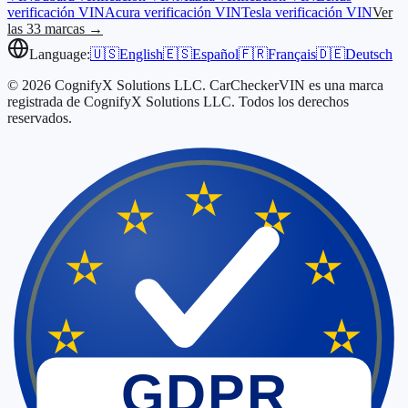
verificación VIN
Acura
verificación VIN
Tesla
verificación VIN
Ver
las 33 marcas →
Language:
🇺🇸
English
🇪🇸
Español
🇫🇷
Français
🇩🇪
Deutsch
© 2026 CognifyX Solutions LLC. CarCheckerVIN es una marca
registrada de CognifyX Solutions LLC. Todos los derechos
reservados.