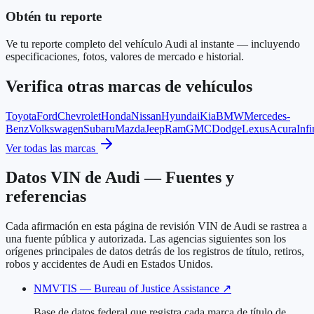
Obtén tu reporte
Ve tu reporte completo del vehículo Audi al instante — incluyendo
especificaciones, fotos, valores de mercado e historial.
Verifica otras marcas de vehículos
Toyota
Ford
Chevrolet
Honda
Nissan
Hyundai
Kia
BMW
Mercedes-
Benz
Volkswagen
Subaru
Mazda
Jeep
Ram
GMC
Dodge
Lexus
Acura
Infi
Ver todas las marcas
Datos VIN de Audi — Fuentes y
referencias
Cada afirmación en esta página de revisión VIN de Audi se rastrea a
una fuente pública y autorizada. Las agencias siguientes son los
orígenes principales de datos detrás de los registros de título, retiros,
robos y accidentes de Audi en Estados Unidos.
NMVTIS — Bureau of Justice Assistance
↗
Base de datos federal que registra cada marca de título de