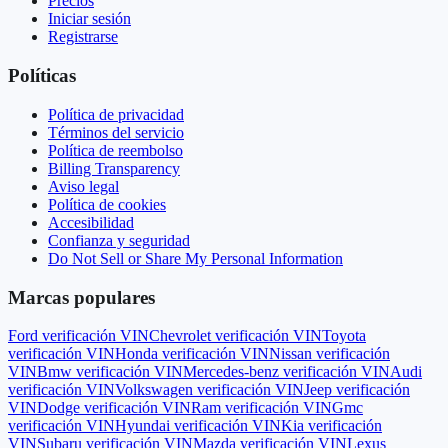
Precios
Iniciar sesión
Registrarse
Políticas
Política de privacidad
Términos del servicio
Política de reembolso
Billing Transparency
Aviso legal
Política de cookies
Accesibilidad
Confianza y seguridad
Do Not Sell or Share My Personal Information
Marcas populares
Ford
verificación VIN
Chevrolet
verificación VIN
Toyota
verificación VIN
Honda
verificación VIN
Nissan
verificación
VIN
Bmw
verificación VIN
Mercedes-benz
verificación VIN
Audi
verificación VIN
Volkswagen
verificación VIN
Jeep
verificación
VIN
Dodge
verificación VIN
Ram
verificación VIN
Gmc
verificación VIN
Hyundai
verificación VIN
Kia
verificación
VIN
Subaru
verificación VIN
Mazda
verificación VIN
Lexus